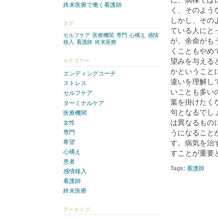
終末医療で働く看護師
く、そのよう
しかし、その
タグ
ている人にと
セルフケア
医療機関
専門
心構え
感情
が、余命がも
移入
看護師
終末医療
くこともやめ
望みを与える
カテゴリー
かということ
エンディングコーチ
違いを理解し
ストレス
いことも多い
セルフケア
葉を掛けたく
ターミナルケア
句となるでし
医療機関
は異なるもの
女性
うになること
専門
希望
す。病気を治
心構え
すことが重要
患者
Tags:
看護師
感情移入
看護師
終末医療
アーカイブ