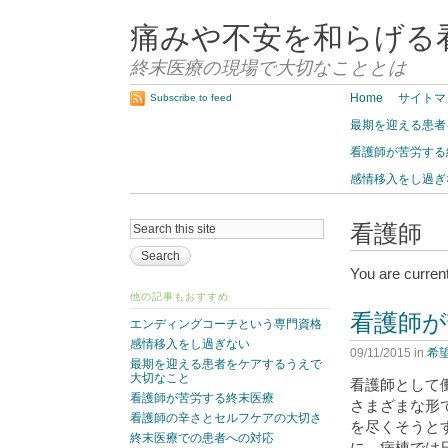
痛みや不安を和らげる
終末医療の現場で大切なこととは
Home
サイトマ
Subscribe to feed
最期を迎える患者
看護師が苦労する
感情移入をし過ぎ
看護師
You are curren
他の記事もおすすめ
看護師が
エンディングコーチという専門資格
感情移入をし過ぎない
09/11/2015
in
希
最期を迎える患者をケアするうえで
大切なこと
看護師として
看護師が苦労する終末医療
さまざまな形
看護師の辛さとセルフケアの大切さ
を尽くそうと
終末医療での患者への対応
に、病棟では